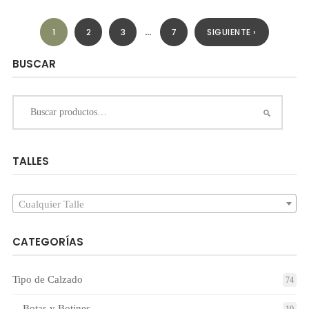
…
1
2
3
7
SIGUIENTE ›
BUSCAR
TALLES
Cualquier Talle
CATEGORÍAS
Tipo de Calzado
74
Botas y Botines
10